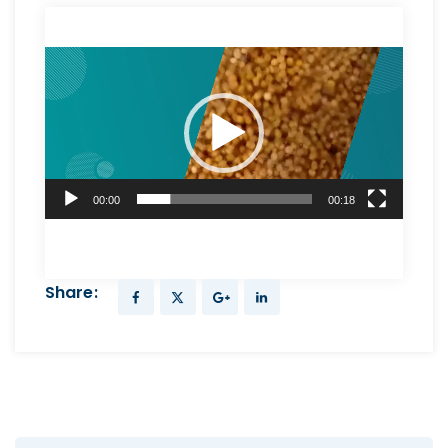
Reproductor
de
vídeo
00:00
00:18
Share: