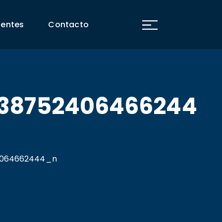
ientes
Contacto
438752406466244
4064662444_n