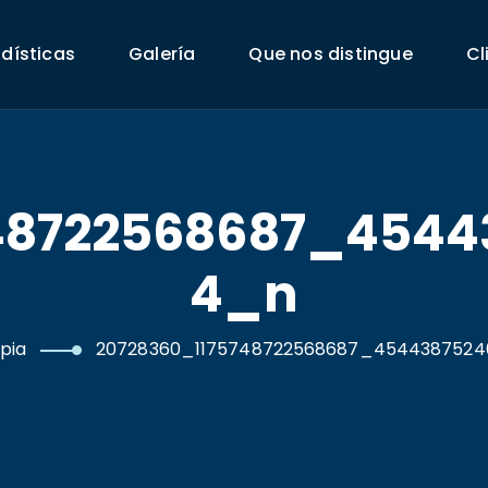
adísticas
Galería
Que nos distingue
Cl
48722568687_454
4_n
pia
20728360_1175748722568687_454438752