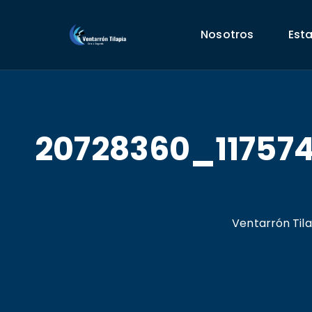
Nosotros
Est
20728360_11757
Ventarrón Tila